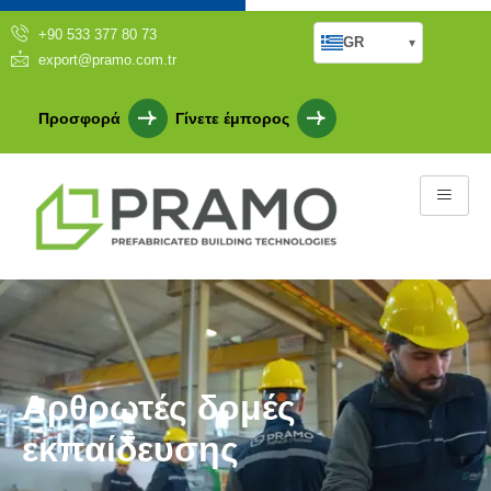
+90 533 377 80 73
GR
▾
export@pramo.com.tr
Προσφορά
Γίνετε έμπορος
Αρθρωτές δομές
εκπαίδευσης