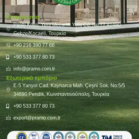
Επικοινωνία
Pelitli Köyü, Yeni Mezarlık Yolu Cd. No:77 41480
Gebze/Kocaeli, Τουρκία
+90 216 390 77 66
+90 533 377 80 73
info@pramo.com.tr
Εξωτερικό εμπόριο
E-5 Yanyol Cad. Kaynarca Mah. Çeşni Sok. No:5/5
34890 Pendik, Κωνσταντινούπολη, Τουρκία
+90 533 377 80 73
export@pramo.com.tr