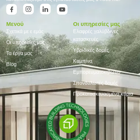
Μενού
Οι υπηρεσίες μας
Σχετικά με ε εμάς
Ελαφρές χαλύβδινες
κατασκευές
Οι υπηρεσίες μας
Υβριδικές δομές
Τα έργα μας
Καμπίνα
Blog
Εμπορευματοκιβώτιο
Σπονδυλωτές δομές
Προκατασκευασμένα κτίρια