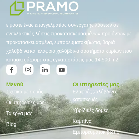
είμαστε ένας επαγγελματίας συνεργάτης λύσεων σε
εναλλακτικές λύσεις προκατασκευασμένων προϊόντων με
προκατασκευασμένα, εμπορευματοκιβώτια, βαριά
χαλύβδινα και ελαφριά χαλύβδινα συστήματα κτιρίων που
κατασκευάζουμε στις εγκαταστάσεις μας 14.500 m2.
Μενού
Οι υπηρεσίες μας
Σχετικά με ε εμάς
Ελαφρές χαλύβδινες
κατασκευές
Οι υπηρεσίες μας
Υβριδικές δομές
Τα έργα μας
Καμπίνα
Blog
Εμπορευματοκιβώτιο