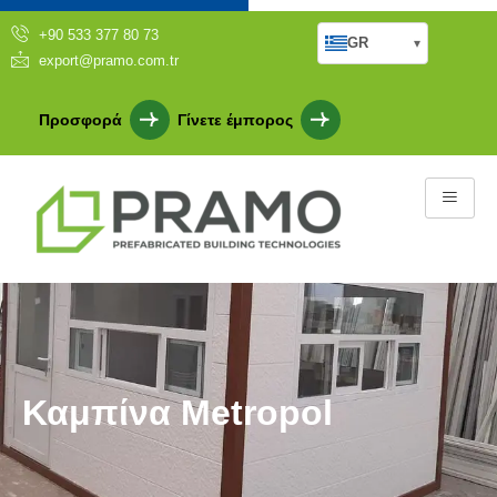
+90 533 377 80 73
GR
▾
export@pramo.com.tr
Προσφορά
Γίνετε έμπορος
Καμπίνα Metropol