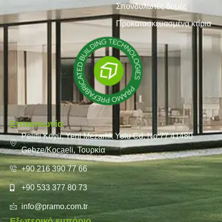
Σπονδυλωτές δομές
Προκατασκευασμένα κτίρια
Επικοινωνία
Pelitli Köyü, Yeni Mezarlık Yolu Cd. No:77 41480
Gebze/Kocaeli, Τουρκία
+90 216 390 77 66
+90 533 377 80 73
info@pramo.com.tr
Εξωτερικό εμπόριο