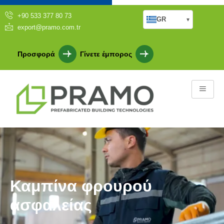
+90 533 377 80 73
GR
▾
export@pramo.com.tr
Προσφορά
Γίνετε έμπορος
Καμπίνα φρουρού
ασφαλείας