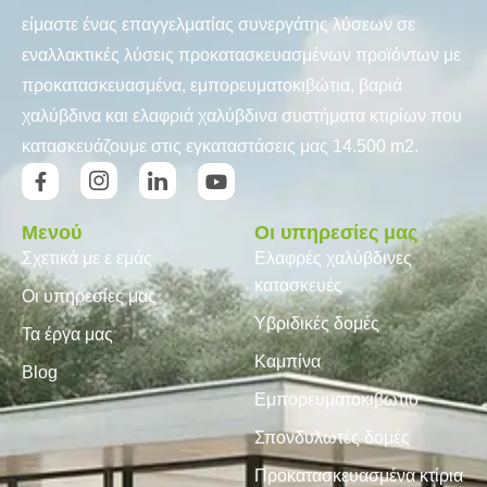
είμαστε ένας επαγγελματίας συνεργάτης λύσεων σε
εναλλακτικές λύσεις προκατασκευασμένων προϊόντων με
προκατασκευασμένα, εμπορευματοκιβώτια, βαριά
χαλύβδινα και ελαφριά χαλύβδινα συστήματα κτιρίων που
κατασκευάζουμε στις εγκαταστάσεις μας 14.500 m2.
Μενού
Οι υπηρεσίες μας
Σχετικά με ε εμάς
Ελαφρές χαλύβδινες
κατασκευές
Οι υπηρεσίες μας
Υβριδικές δομές
Τα έργα μας
Καμπίνα
Blog
Εμπορευματοκιβώτιο
Σπονδυλωτές δομές
Προκατασκευασμένα κτίρια