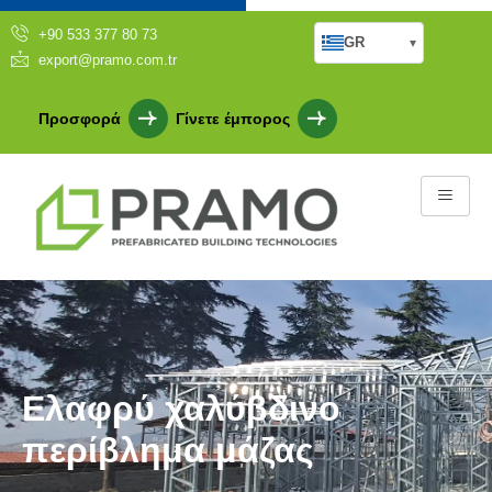
+90 533 377 80 73
GR
▾
export@pramo.com.tr
Προσφορά
Γίνετε έμπορος
Ελαφρύ χαλύβδινο
περίβλημα μάζας