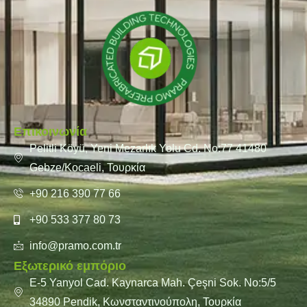
Επικοινωνία
Pelitli Köyü, Yeni Mezarlık Yolu Cd. No:77 41480
Gebze/Kocaeli, Τουρκία
+90 216 390 77 66
+90 533 377 80 73
info@pramo.com.tr
Εξωτερικό εμπόριο
E-5 Yanyol Cad. Kaynarca Mah. Çeşni Sok. No:5/5
34890 Pendik, Κωνσταντινούπολη, Τουρκία