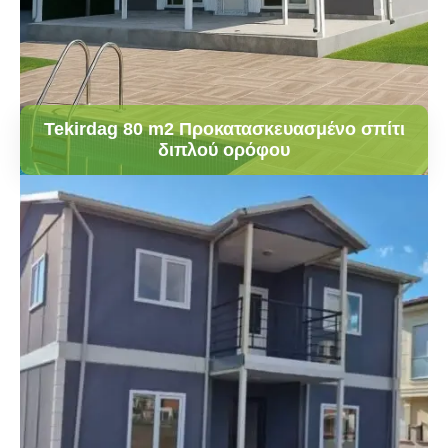
Tekirdag 80 m2 Προκατασκευασμένο σπίτι
διπλού ορόφου