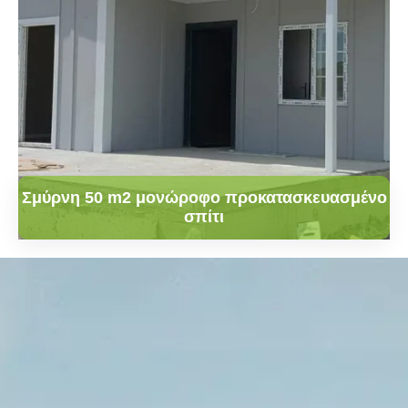
Σμύρνη 50 m2 μονώροφο προκατασκευασμένο
σπίτι