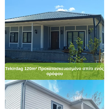
Tekirdag 120m² Προκατασκευασμένο σπίτι ενός
ορόφου