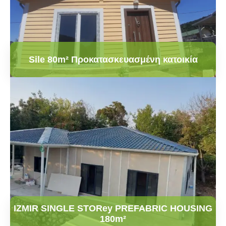
Sile 80m² Προκατασκευασμένη κατοικία
IZMIR SINGLE STORey PREFABRIC HOUSING
180m²