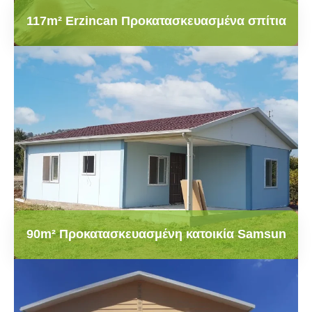
117m² Erzincan Προκατασκευασμένα σπίτια
90m² Προκατασκευασμένη κατοικία Samsun