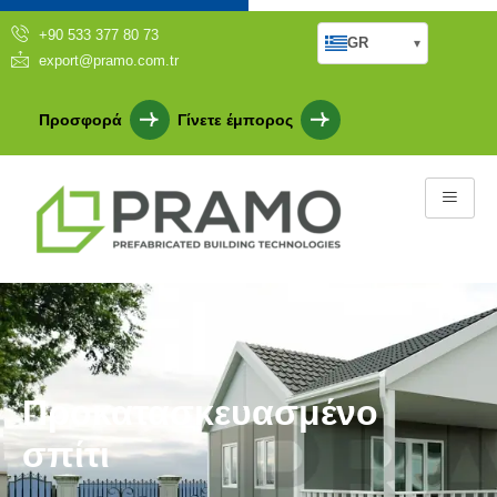
+90 533 377 80 73
GR
▾
export@pramo.com.tr
Προσφορά
Γίνετε έμπορος
Προκατασκευασμένο
σπίτι