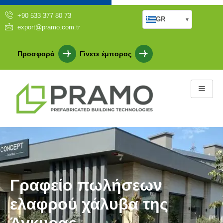
+90 533 377 80 73
GR
▾
export@pramo.com.tr
Προσφορά
Γίνετε έμπορος
Γραφείο πωλήσεων
ελαφρού χάλυβα της