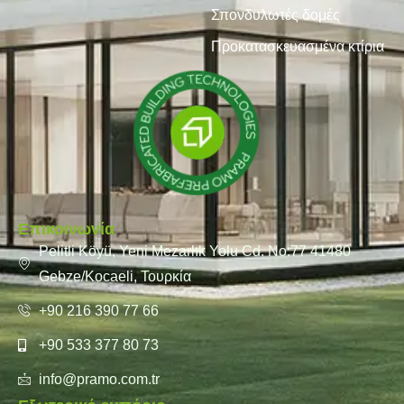
Σπονδυλωτές δομές
Προκατασκευασμένα κτίρια
Επικοινωνία
Pelitli Köyü, Yeni Mezarlık Yolu Cd. No:77 41480
Gebze/Kocaeli, Τουρκία
+90 216 390 77 66
+90 533 377 80 73
info@pramo.com.tr