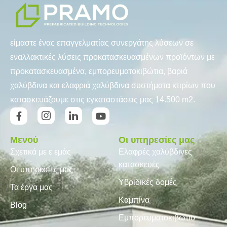
είμαστε ένας επαγγελματίας συνεργάτης λύσεων σε
εναλλακτικές λύσεις προκατασκευασμένων προϊόντων με
προκατασκευασμένα, εμπορευματοκιβώτια, βαριά
χαλύβδινα και ελαφριά χαλύβδινα συστήματα κτιρίων που
κατασκευάζουμε στις εγκαταστάσεις μας 14.500 m2.
Μενού
Οι υπηρεσίες μας
Σχετικά με ε εμάς
Ελαφρές χαλύβδινες
κατασκευές
Οι υπηρεσίες μας
Υβριδικές δομές
Τα έργα μας
Καμπίνα
Blog
Εμπορευματοκιβώτιο