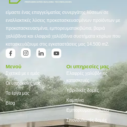
είμαστε ένας επαγγελματίας συνεργάτης λύσεων σε
εναλλακτικές λύσεις προκατασκευασμένων προϊόντων με
προκατασκευασμένα, εμπορευματοκιβώτια, βαριά
χαλύβδινα και ελαφριά χαλύβδινα συστήματα κτιρίων που
κατασκευάζουμε στις εγκαταστάσεις μας 14.500 m2.
Μενού
Οι υπηρεσίες μας
Σχετικά με ε εμάς
Ελαφρές χαλύβδινες
κατασκευές
Οι υπηρεσίες μας
Υβριδικές δομές
Τα έργα μας
Καμπίνα
Blog
Εμπορευματοκιβώτιο
Σπονδυλωτές δομές