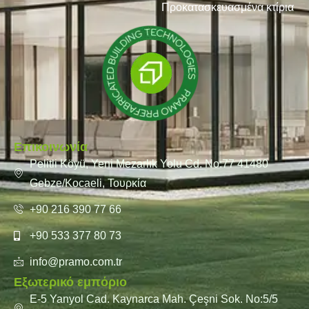
Προκατασκευασμένα κτίρια
Επικοινωνία
Pelitli Köyü, Yeni Mezarlık Yolu Cd. No:77 41480
Gebze/Kocaeli, Τουρκία
+90 216 390 77 66
+90 533 377 80 73
info@pramo.com.tr
Εξωτερικό εμπόριο
E-5 Yanyol Cad. Kaynarca Mah. Çeşni Sok. No:5/5