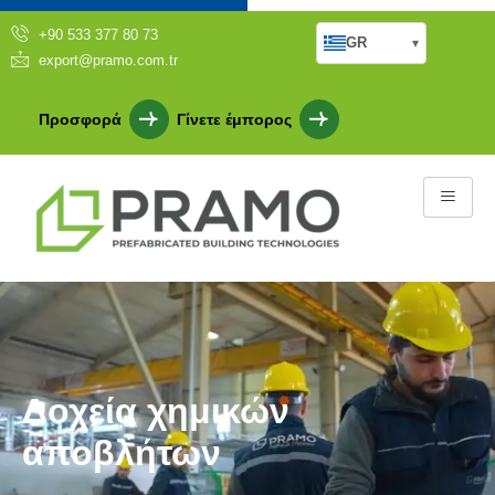
+90 533 377 80 73
GR
▾
export@pramo.com.tr
Προσφορά
Γίνετε έμπορος
Δοχεία χημικών
αποβλήτων