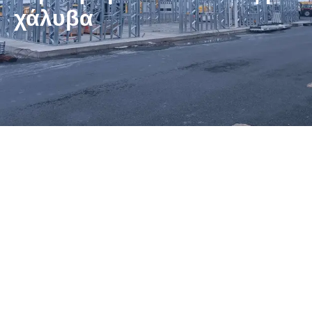
χάλυβα