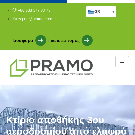
+90 533 377 80 73
GR
▾
export@pramo.com.tr
Προσφορά
Γίνετε έμπορος
Κτίριο αποθήκης 3ου
αεροδρομίου από ελαφρύ