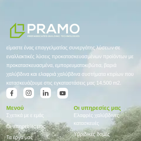
είμαστε ένας επαγγελματίας συνεργάτης λύσεων σε
εναλλακτικές λύσεις προκατασκευασμένων προϊόντων με
προκατασκευασμένα, εμπορευματοκιβώτια, βαριά
χαλύβδινα και ελαφριά χαλύβδινα συστήματα κτιρίων που
κατασκευάζουμε στις εγκαταστάσεις μας 14.500 m2.
Μενού
Οι υπηρεσίες μας
Σχετικά με ε εμάς
Ελαφρές χαλύβδινες
κατασκευές
Οι υπηρεσίες μας
Υβριδικές δομές
Τα έργα μας