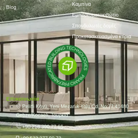
Καμπίνα
Blog
Εμπορευματοκιβώτιο
Σπονδυλωτές δομές
Προκατασκευασμένα κτίρια
Επικοινωνία
Pelitli Köyü, Yeni Mezarlık Yolu Cd. No:77 41480
Gebze/Kocaeli, Τουρκία
+90 216 390 77 66