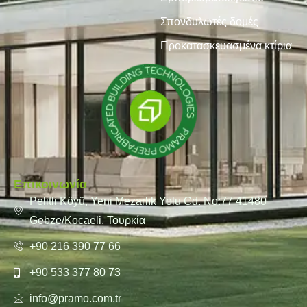
Σπονδυλωτές δομές
Προκατασκευασμένα κτίρια
Επικοινωνία
Pelitli Köyü, Yeni Mezarlık Yolu Cd. No:77 41480
Gebze/Kocaeli, Τουρκία
+90 216 390 77 66
+90 533 377 80 73
info@pramo.com.tr