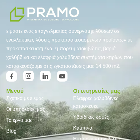
είμαστε ένας επαγγελματίας συνεργάτης λύσεων σε
εναλλακτικές λύσεις προκατασκευασμένων προϊόντων με
προκατασκευασμένα, εμπορευματοκιβώτια, βαριά
χαλύβδινα και ελαφριά χαλύβδινα συστήματα κτιρίων που
κατασκευάζουμε στις εγκαταστάσεις μας 14.500 m2.
Μενού
Οι υπηρεσίες μας
Σχετικά με ε εμάς
Ελαφρές χαλύβδινες
κατασκευές
Οι υπηρεσίες μας
Υβριδικές δομές
Τα έργα μας
Καμπίνα
Blog
Εμπορευματοκιβώτιο