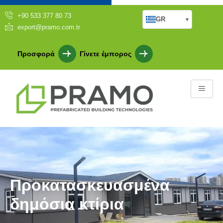
+90 533 377 80 73
GR
▾
export@pramo.com.tr
Προσφορά
Γίνετε έμπορος
Προκατασκευασμένα
δημόσια κτίρια