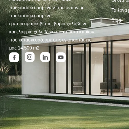
Οι υπηρ
προκατασκευασμένων προϊόντων με
Τα έργα
προκατασκευασμένα,
Blog
εμπορευματοκιβώτια, βαριά χαλύβδινα
και ελαφριά χαλύβδινα συστήματα κτιρίων
που κατασκευάζουμε στις εγκαταστάσεις
μας 14.500 m2.