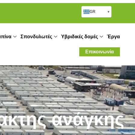
GR
▾
πίνα
Σπονδυλωτές
Υβριδικές δομές
Έργα
Επικοινωνία
τακτης ανάγκης