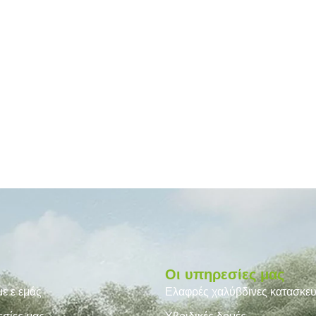
ύ
Οι υπηρεσίες μας
με ε εμάς
Ελαφρές χαλύβδινες κατασκε