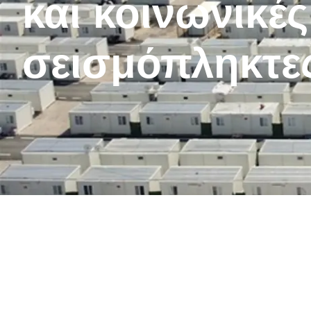
και κοινωνικέ
σεισμόπληκτε