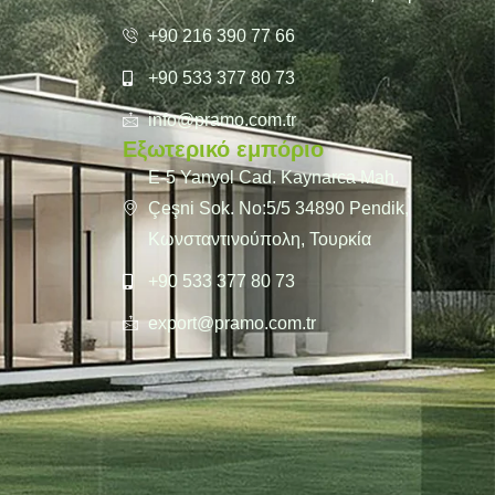
+90 216 390 77 66
+90 533 377 80 73
info@pramo.com.tr
Εξωτερικό εμπόριο
E-5 Yanyol Cad. Kaynarca Mah.
Çeşni Sok. No:5/5 34890 Pendik,
Κωνσταντινούπολη, Τουρκία
+90 533 377 80 73
export@pramo.com.tr