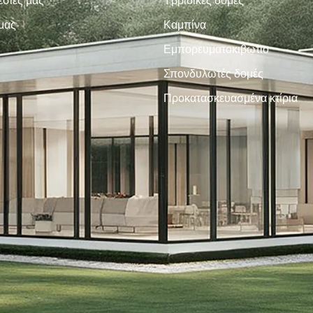
εσίες μας
Υβριδικές δομές
 μας
Καμπίνα
Εμπορευματοκιβώτιο
Σπονδυλωτές δομές
Προκατασκευασμένα κτίρια