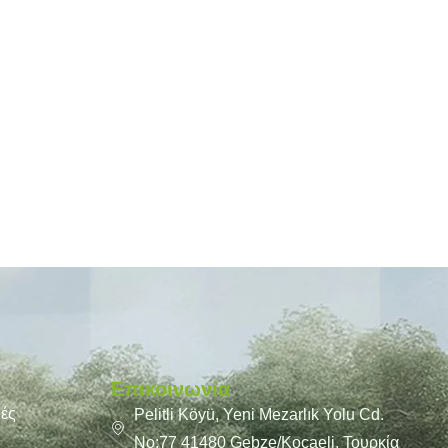
Επικοινωνία
υές
Pelitli Köyü, Yeni Mezarlık Yolu Cd.
No:77 41480 Gebze/Kocaeli, Τουρκία