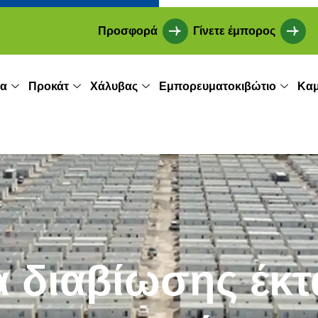
Προσφορά
Γίνετε έμπορος
ία
Προκάτ
Χάλυβας
Εμπορευματοκιβώτιο
Καμ
α διαβίωσης έκ