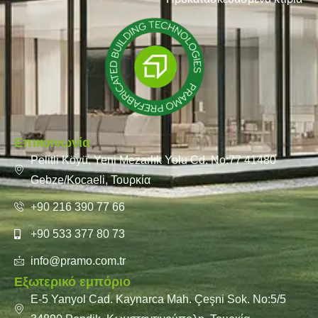
Επικοινωνία
Pelitli Köyü, Yeni Mezarlık Yolu Cd. No:77 41480
Gebze/Kocaeli, Τουρκία
+90 216 390 77 66
+90 533 377 80 73
info@pramo.com.tr
Εξωτερικό εμπόριο
E-5 Yanyol Cad. Kaynarca Mah. Çeşni Sok. No:5/5