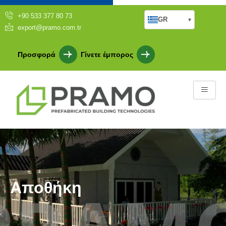
+90 533 377 80 73
GR
▾
export@pramo.com.tr
Προσφορά
Γίνετε έμπορος
Αποθήκη