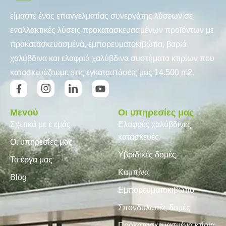
είμαστε ένας επαγγελματίας συνεργάτης λύσεων σε
εναλλακτικές λύσεις προκατασκευασμένων προϊόντων με
προκατασκευασμένα, εμπορευματοκιβώτια, βαριά
χαλύβδινα και ελαφριά χαλύβδινα συστήματα κτιρίων που
κατασκευάζουμε στις εγκαταστάσεις μας 14.500 m2.
Μενού
Οι υπηρεσίες μας
Σχετικά με ε εμάς
Ελαφρές χαλύβδινες
κατασκευές
Οι υπηρεσίες μας
Υβριδικές δομές
Τα έργα μας
Καμπίνα
Blog
Εμπορευματοκιβώτιο
Σπονδυλωτές δομές
Προκατασκευασμένα κτίρια