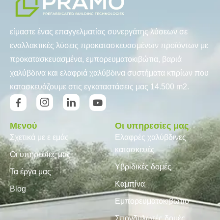
είμαστε ένας επαγγελματίας συνεργάτης λύσεων σε
εναλλακτικές λύσεις προκατασκευασμένων προϊόντων με
προκατασκευασμένα, εμπορευματοκιβώτια, βαριά
χαλύβδινα και ελαφριά χαλύβδινα συστήματα κτιρίων που
κατασκευάζουμε στις εγκαταστάσεις μας 14.500 m2.
Μενού
Οι υπηρεσίες μας
Σχετικά με ε εμάς
Ελαφρές χαλύβδινες
κατασκευές
Οι υπηρεσίες μας
Υβριδικές δομές
Τα έργα μας
Καμπίνα
Blog
Εμπορευματοκιβώτιο
Σπονδυλωτές δομές