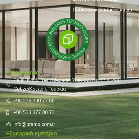
Προκατασκευασμένα κτίρια
Επικοινωνία
Pelitli Köyü, Yeni Mezarlık Yolu Cd. No:77 41480
Gebze/Kocaeli, Τουρκία
+90 216 390 77 66
+90 533 377 80 73
info@pramo.com.tr
Εξωτερικό εμπόριο