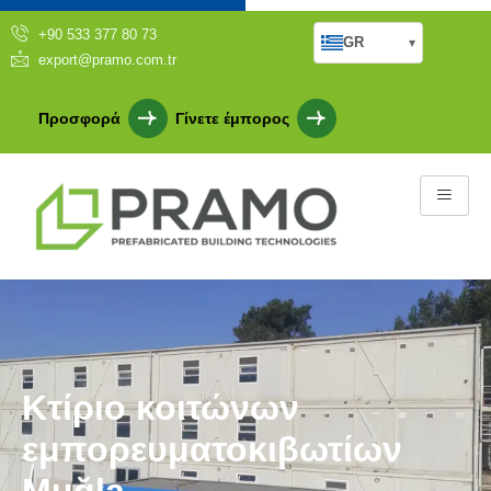
+90 533 377 80 73
GR
▾
export@pramo.com.tr
Προσφορά
Γίνετε έμπορος
Κτίριο κοιτώνων
εμπορευματοκιβωτίων