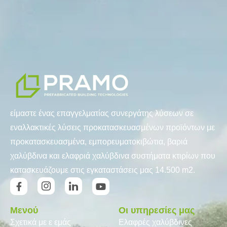
είμαστε ένας επαγγελματίας συνεργάτης λύσεων σε
εναλλακτικές λύσεις προκατασκευασμένων προϊόντων με
προκατασκευασμένα, εμπορευματοκιβώτια, βαριά
χαλύβδινα και ελαφριά χαλύβδινα συστήματα κτιρίων που
κατασκευάζουμε στις εγκαταστάσεις μας 14.500 m2.
Μενού
Οι υπηρεσίες μας
Σχετικά με ε εμάς
Ελαφρές χαλύβδινες