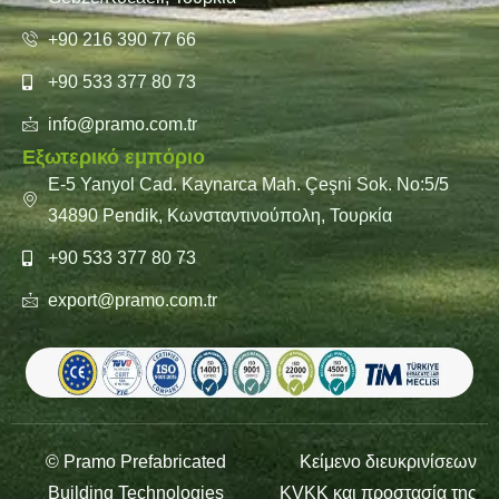
+90 216 390 77 66
+90 533 377 80 73
info@pramo.com.tr
Εξωτερικό εμπόριο
E-5 Yanyol Cad. Kaynarca Mah. Çeşni Sok. No:5/5
34890 Pendik, Κωνσταντινούπολη, Τουρκία
+90 533 377 80 73
export@pramo.com.tr
© Pramo Prefabricated
Κείμενο διευκρινίσεων
Building Technologies
KVKK και προστασία της