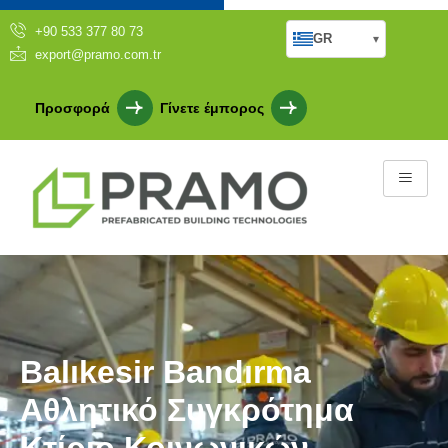
+90 533 377 80 73
GR
▾
export@pramo.com.tr
Προσφορά
Γίνετε έμπορος
Balıkesir Bandırma
Αθλητικό Συγκρότημα