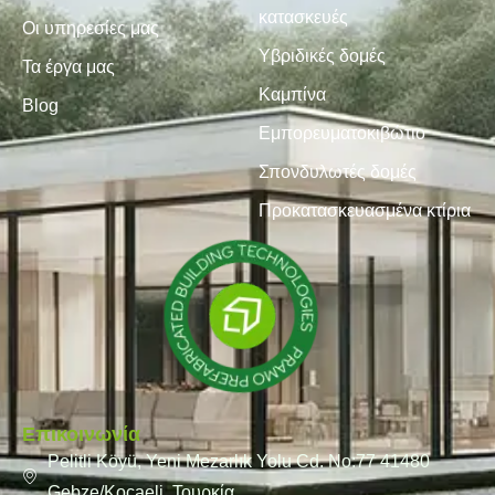
κατασκευές
Οι υπηρεσίες μας
Υβριδικές δομές
Τα έργα μας
Καμπίνα
Blog
Εμπορευματοκιβώτιο
Σπονδυλωτές δομές
Προκατασκευασμένα κτίρια
Επικοινωνία
Pelitli Köyü, Yeni Mezarlık Yolu Cd. No:77 41480
Gebze/Kocaeli, Τουρκία