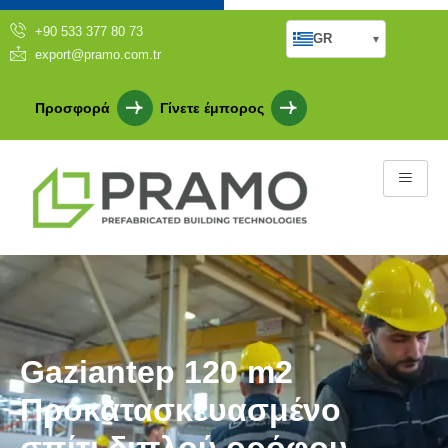
+90 533 377 80 73
GR
▾
export@pramo.com.tr
Προσφορά
Γίνετε έμπορος
Gaziantep 120 m2
Προκατασκευασμένο