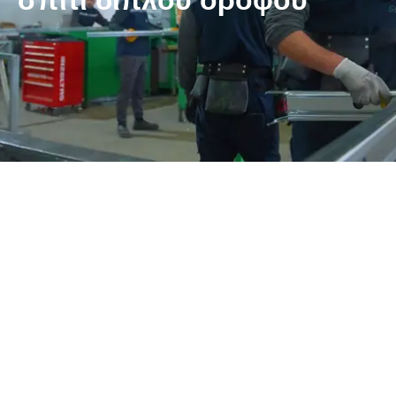
σπίτι διπλού ορόφου