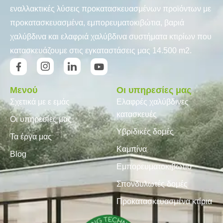
εναλλακτικές λύσεις προκατασκευασμένων προϊόντων με
προκατασκευασμένα, εμπορευματοκιβώτια, βαριά
χαλύβδινα και ελαφριά χαλύβδινα συστήματα κτιρίων που
κατασκευάζουμε στις εγκαταστάσεις μας 14.500 m2.
Μενού
Οι υπηρεσίες μας
Σχετικά με ε εμάς
Ελαφρές χαλύβδινες
κατασκευές
Οι υπηρεσίες μας
Υβριδικές δομές
Τα έργα μας
Καμπίνα
Blog
Εμπορευματοκιβώτιο
Σπονδυλωτές δομές
Προκατασκευασμένα κτίρια