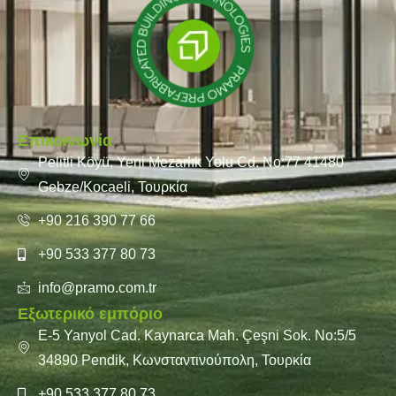
Επικοινωνία
Pelitli Köyü, Yeni Mezarlık Yolu Cd. No:77 41480
Gebze/Kocaeli, Τουρκία
+90 216 390 77 66
+90 533 377 80 73
info@pramo.com.tr
Εξωτερικό εμπόριο
E-5 Yanyol Cad. Kaynarca Mah. Çeşni Sok. No:5/5
34890 Pendik, Κωνσταντινούπολη, Τουρκία
+90 533 377 80 73