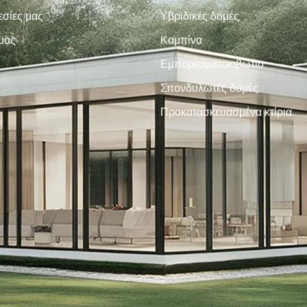
εσίες μας
Υβριδικές δομές
 μας
Καμπίνα
Εμπορευματοκιβώτιο
Σπονδυλωτές δομές
Προκατασκευασμένα κτίρια