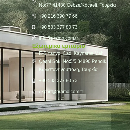
No:77 41480 Gebze/Kocaeli, Τουρκία
+90 216 390 77 66
+90 533 377 80 73
info@pramo.com.tr
Εξωτερικό εμπόριο
E-5 Yanyol Cad. Kaynarca Mah.
Çeşni Sok. No:5/5 34890 Pendik,
Κωνσταντινούπολη, Τουρκία
+90 533 377 80 73
export@pramo.com.tr