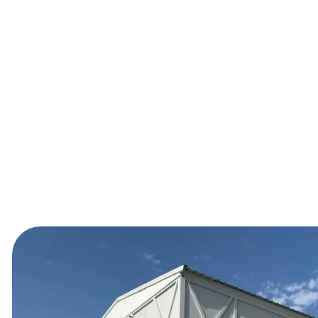
α εργαζομένων 