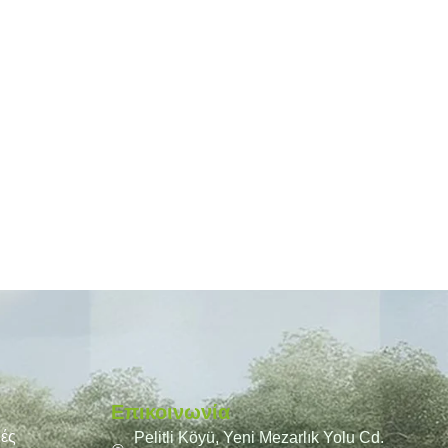
Επικοινωνία
υές
Pelitli Köyü, Yeni Mezarlık Yolu Cd.