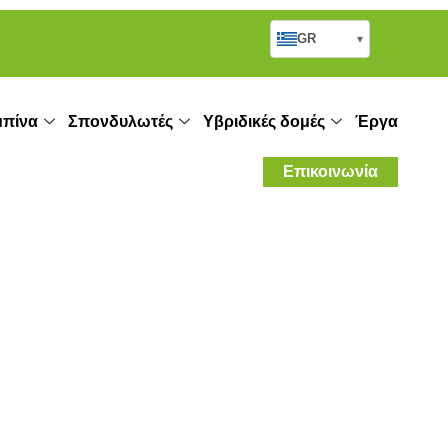
GR
▾
πίνα
Σπονδυλωτές
Υβριδικές δομές
Έργα
Επικοινωνία
οκιβωτίων