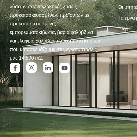
λύσεων σε εναλλακτικές λύσεις
Οι υπηρ
προκατασκευασμένων προϊόντων με
Τα έργα
προκατασκευασμένα,
Blog
εμπορευματοκιβώτια, βαριά χαλύβδινα
και ελαφριά χαλύβδινα συστήματα κτιρίων
που κατασκευάζουμε στις εγκαταστάσεις
μας 14.500 m2.