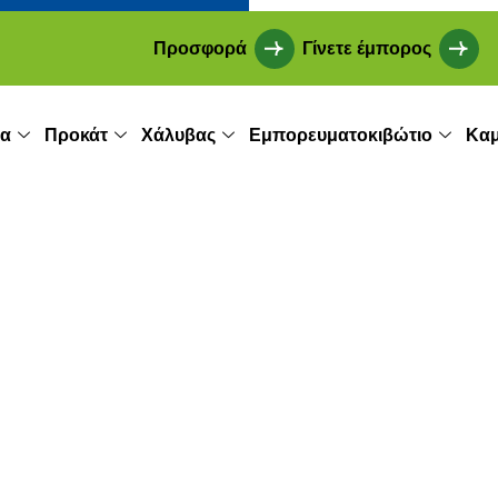
Προσφορά
Γίνετε έμπορος
ία
Προκάτ
Χάλυβας
Εμπορευματοκιβώτιο
Καμ
ξιο εμπορευματ