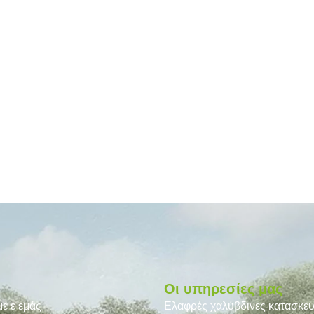
ύ
Οι υπηρεσίες μας
με ε εμάς
Ελαφρές χαλύβδινες κατασκε