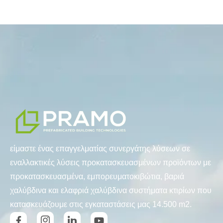
είμαστε ένας επαγγελματίας συνεργάτης λύσεων σε
εναλλακτικές λύσεις προκατασκευασμένων προϊόντων με
προκατασκευασμένα, εμπορευματοκιβώτια, βαριά
χαλύβδινα και ελαφριά χαλύβδινα συστήματα κτιρίων που
κατασκευάζουμε στις εγκαταστάσεις μας 14.500 m2.