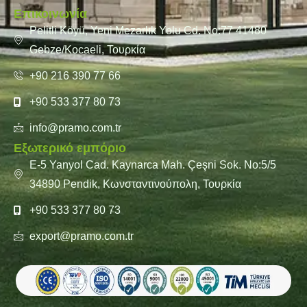
Επικοινωνία
Pelitli Köyü, Yeni Mezarlık Yolu Cd. No:77 41480
Gebze/Kocaeli, Τουρκία
+90 216 390 77 66
+90 533 377 80 73
info@pramo.com.tr
Εξωτερικό εμπόριο
E-5 Yanyol Cad. Kaynarca Mah. Çeşni Sok. No:5/5
34890 Pendik, Κωνσταντινούπολη, Τουρκία
+90 533 377 80 73
export@pramo.com.tr