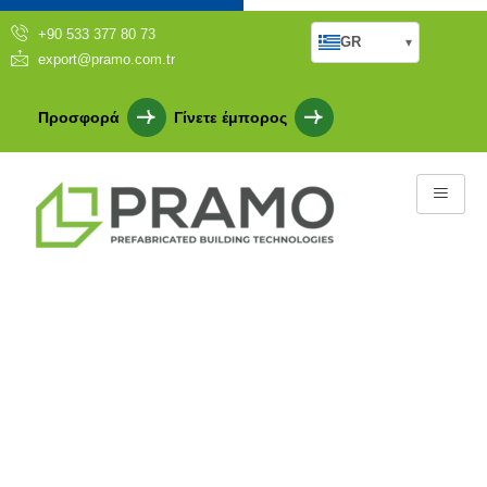
+90 533 377 80 73
GR
▾
export@pramo.com.tr
Προσφορά
Γίνετε έμπορος
Παραδοσιακή Εσωτερική
Διακόσμηση Αγροικίας: