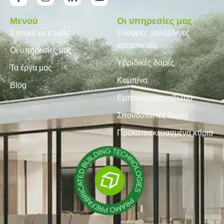
Μενού
Οι υπηρεσίες μας
Σχετικά με ε εμάς
Ελαφρές χαλύβδινες
κατασκευές
Οι υπηρεσίες μας
Υβριδικές δομές
Τα έργα μας
Καμπίνα
Blog
Εμπορευματοκιβώτιο
Σπονδυλωτές δομές
Προκατασκευασμένα κτίρια