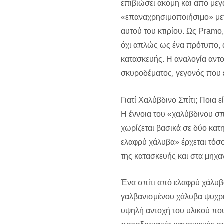
επιβιώσει ακόμη και από μεγά
«επαναχρησιμοποιήσιμο» μετ
αυτού του κτιρίου. Ως Pramo
όχι απλώς ως ένα πρότυπο, α
κατασκευής. Η αναλογία αντ
σκυροδέματος, γεγονός που εξ
Γιατί Χαλύβδινο Σπίτι; Ποια
Η έννοια του «χαλύβδινου σπ
χωρίζεται βασικά σε δύο κατ
ελαφρύ χάλυβα» έρχεται τόσ
της κατασκευής και στα μηχα
Ένα σπίτι από ελαφρύ χάλυβ
γαλβανισμένου χάλυβα ψυχρής
υψηλή αντοχή του υλικού που