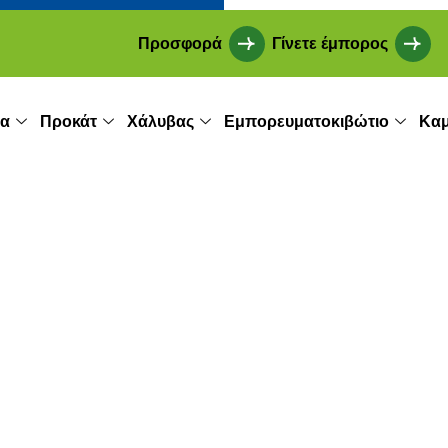
Προσφορά
Γίνετε έμπορος
ία
Προκάτ
Χάλυβας
Εμπορευματοκιβώτιο
Καμ
κεια ζωής ενός χαλ