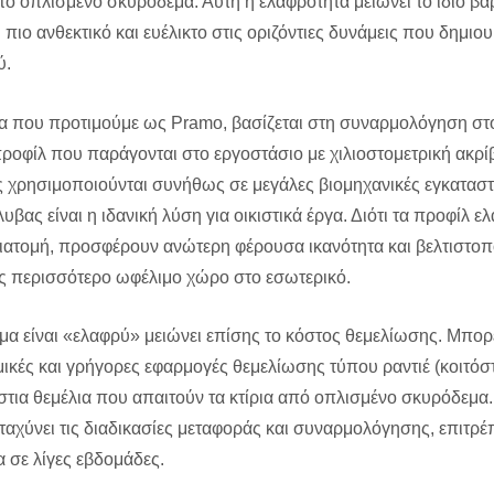
ό οπλισμένο σκυρόδεμα. Αυτή η ελαφρότητα μειώνει το ίδιο βά
 πιο ανθεκτικό και ευέλικτο στις οριζόντιες δυνάμεις που δημιο
ύ.
α που προτιμούμε ως Pramo, βασίζεται στη συναρμολόγηση στο
οφίλ που παράγονται στο εργοστάσιο με χιλιοστομετρική ακρίβ
ς χρησιμοποιούνται συνήθως σε μεγάλες βιομηχανικές εγκαταστ
βας είναι η ιδανική λύση για οικιστικά έργα. Διότι τα προφίλ ε
διατομή, προσφέρουν ανώτερη φέρουσα ικανότητα και βελτιστοπ
ς περισσότερο ωφέλιμο χώρο στο εσωτερικό.
ημα είναι «ελαφρύ» μειώνει επίσης το κόστος θεμελίωσης. Μπορ
μικές και γρήγορες εφαρμογές θεμελίωσης τύπου ραντιέ (κοιτό
άστια θεμέλια που απαιτούν τα κτίρια από οπλισμένο σκυρόδεμα.
ταχύνει τις διαδικασίες μεταφοράς και συναρμολόγησης, επιτρέ
σε λίγες εβδομάδες.