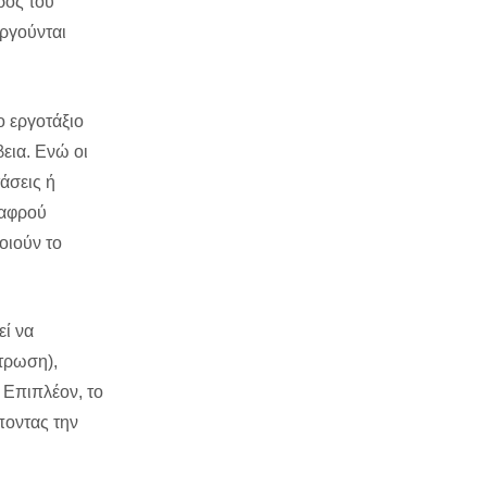
ρος του
υργούνται
 εργοτάξιο
εια. Ενώ οι
άσεις ή
λαφρού
οιούν το
εί να
στρωση),
 Επιπλέον, το
ποντας την