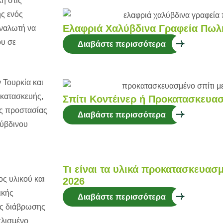
ή στις
ής ενός
Ελαφριά Χαλύβδινα Γραφεία Πωλήσε
αναλωτή να
ου σε
Διαβάστε περισσότερα
 Τουρκία και
 κατασκευής,
Σπίτι Κοντέινερ ή Προκατασκευασ
υς προστασίας
Διαβάστε περισσότερα
λύβδινου
Τι είναι τα υλικά προκατασκευασ
ος υλικού και
2026
ικής
Διαβάστε περισσότερα
της διάβρωσης
πλισμένο