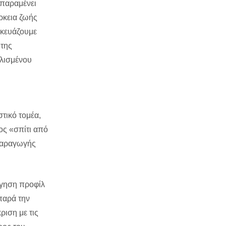
 παραμένει
ρκεια ζωής
σκευάζουμε
 της
πλισμένου
τικό τομέα,
ος «σπίτι από
 παραγωγής
όγηση προφίλ
παρά την
ριση με τις