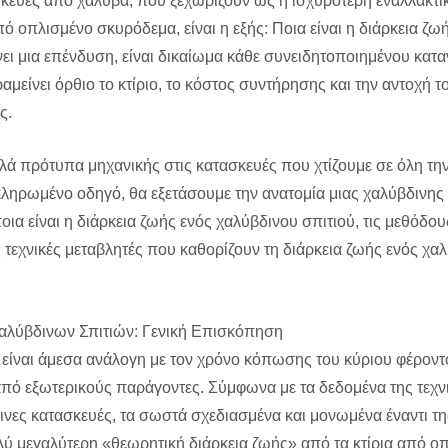
σκευές από χάλυβα, που ξεχωρίζουν ως η ισχυρότερη εναλλακτικ
 οπλισμένο σκυρόδεμα, είναι η εξής: Ποια είναι η διάρκεια ζω
νει μια επένδυση, είναι δικαίωμα κάθε συνειδητοποιημένου κατ
μείνει όρθιο το κτίριο, το κόστος συντήρησης και την αντοχή τ
ς.
ά πρότυπα μηχανικής στις κατασκευές που χτίζουμε σε όλη την
κληρωμένο οδηγό, θα εξετάσουμε την ανατομία μιας χαλύβδινης
ια είναι η διάρκεια ζωής ενός χαλύβδινου σπιτιού, τις μεθόδο
ς τεχνικές μεταβλητές που καθορίζουν τη διάρκεια ζωής ενός χα
αλύβδινων Σπιτιών: Γενική Επισκόπηση
υ είναι άμεσα ανάλογη με τον χρόνο κόπωσης του κύριου φέροντ
από εξωτερικούς παράγοντες. Σύμφωνα με τα δεδομένα της τεχν
δινες κατασκευές, τα σωστά σχεδιασμένα και μονωμένα έναντι 
ύ μεγαλύτερη «θεωρητική διάρκεια ζωής» από τα κτίρια από ο