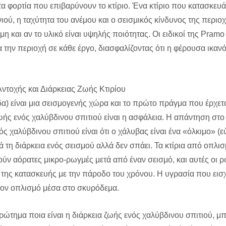
 τα φορτία που επιβαρύνουν το κτίριο. Ένα κτίριο που κατασκευά
νιού, η ταχύτητα του ανέμου και ο σεισμικός κίνδυνος της περιο
η και αν το υλικό είναι υψηλής ποιότητας. Οι ειδικοί της Pram
ια την περιοχή σε κάθε έργο, διασφαλίζοντας ότι η φέρουσα ικαν
Αντοχής και Διάρκειας Ζωής Κτιρίου
α) είναι μια σεισμογενής χώρα και το πρώτο πράγμα που έρχετ
 ζωής ενός χαλύβδινου σπιτιού είναι η ασφάλεια. Η απάντηση στ
νός χαλύβδινου σπιτιού είναι ότι ο χάλυβας είναι ένα «όλκιμο» (
ά τη διάρκεια ενός σεισμού αλλά δεν σπάει. Τα κτίρια από οπλι
ύν αόρατες μικρο-ρωγμές μετά από έναν σεισμό, και αυτές οι 
ς της κατασκευής με την πάροδο του χρόνου. Η υγρασία που εισ
 τον οπλισμό μέσα στο σκυρόδεμα.
ρώτημα ποια είναι η διάρκεια ζωής ενός χαλύβδινου σπιτιού, μπ