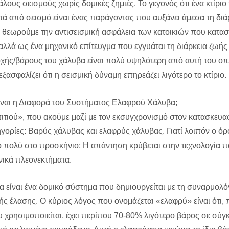
λους σεισμούς χωρίς δομικές ζημιές. Το γεγονός ότι ένα κτίριο
ά από σεισμό είναι ένας παράγοντας που αυξάνει άμεσα τη διά
, θεωρούμε την αντισεισμική ασφάλεια των κατοικιών που κατα
λλά ως ένα μηχανικό επίτευγμα που εγγυάται τη διάρκεια ζωής
οχής/βάρους του χάλυβα είναι πολύ υψηλότερη από αυτή του ο
ασφαλίζει ότι η σεισμική δύναμη επηρεάζει λιγότερο το κτίριο.
 είναι η Διαφορά του Συστήματος Ελαφρού Χάλυβα;
ιτιού», που ακούμε μαζί με τον εκσυγχρονισμό στον κατασκευασ
ηγορίες: Βαρύς χάλυβας και ελαφρύς χάλυβας. Γιατί λοιπόν ο όρ
ο πολύ στο προσκήνιο; Η απάντηση κρύβεται στην τεχνολογία
νικά πλεονεκτήματα.
α είναι ένα δομικό σύστημα που δημιουργείται με τη συναρμολ
 έλασης. Ο κύριος λόγος που ονομάζεται «ελαφρύ» είναι ότι, 
 χρησιμοποιείται, έχει περίπου 70-80% λιγότερο βάρος σε σύγκ