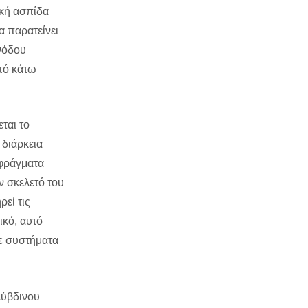
ική ασπίδα
α παρατείνει
ανόδου
από κάτω
ται το
 διάρκεια
 φράγματα
ν σκελετό του
εί τις
ικό, αυτό
με συστήματα
λύβδινου