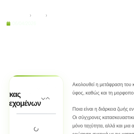
Οδηγός Τεχνικής 
Anasayfa
›
Genel
›
Ποια είναι η διάρκεια ζωής ενός 
06/04/2026
Ακολουθεί η μετάφραση του κ
ίνακας
ύφος, καθώς και τη μορφοπ
εριεχομένων
Ποια είναι η διάρκεια ζωής 
Οι σύγχρονες κατασκευαστικέ
μόνο ταχύτητα, αλλά και μια 