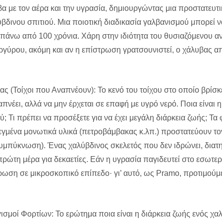
α με τον αέρα και την υγρασία, δημιουργώντας μια προστατευτ
ύβδινου σπιτιού. Μια ποιοτική διαδικασία γαλβανισμού μπορεί ν
 πάνω από 100 χρόνια. Χάρη στην ιδιότητα του θυσιαζόμενου 
δαργύρου, ακόμη και αν η επίστρωση γρατσουνιστεί, ο χάλυβας 
 (Τοίχοι που Αναπνέουν): Το κενό του τοίχου στο οποίο βρίσκε
νέει, αλλά να μην έρχεται σε επαφή με υγρό νερό. Ποια είναι η
; Τι πρέπει να προσέξετε για να έχει μεγάλη διάρκεια ζωής; Τα
εγμένα μονωτικά υλικά (πετροβάμβακας κ.λπ.) προστατεύουν το
υμπύκνωση). Ένας χαλύβδινος σκελετός που δεν ιδρώνει, διατηρ
πρώτη μέρα για δεκαετίες. Εάν η υγρασία παγιδευτεί στο εσωτερ
ρωση σε μικροσκοπικό επίπεδο· γι’ αυτό, ως Pramo, προτιμού
ισμοί Φορτίων: Το ερώτημα ποια είναι η διάρκεια ζωής ενός χα