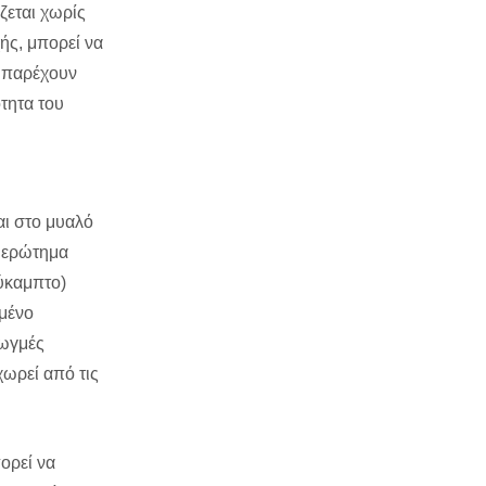
ζεται χωρίς
χής, μπορεί να
o παρέχουν
ότητα του
αι στο μυαλό
ο ερώτημα
εύκαμπτο)
σμένο
ρωγμές
χωρεί από τις
ορεί να