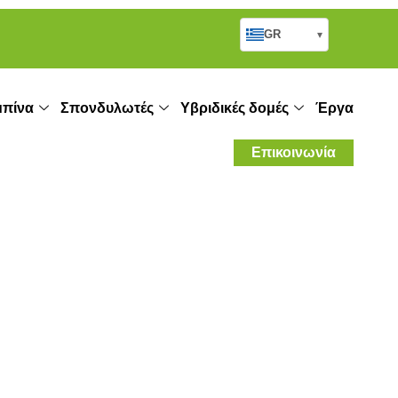
GR
▾
πίνα
Σπονδυλωτές
Υβριδικές δομές
Έργα
Επικοινωνία
ύβδινου σπιτιού;